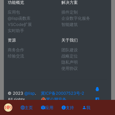
功能概览
解决方案
应用包
插件定制
@lisp函数库
企业数字化服务
VSCode扩展
智能建筑
实时助手
资源
关于我们
商务合作
团队建设
经验交流
战略定位
隐私声明
使用协议
© 2023
@lisp
.
冀ICP备20007523号-2
All rights
冀公网安备
reserved.
13050302000400号
主页
应用
支持
我